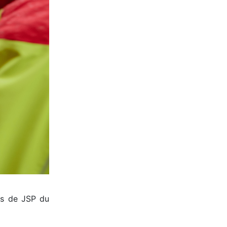
GVJSP
Groupement Vaudois des Jeun
es de JSP du