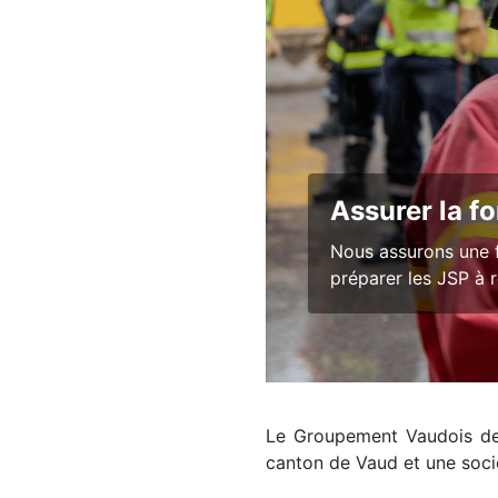
Un appu
Des outils, 
chaque socié
Le Groupement Vaudois de
canton de Vaud et une socié