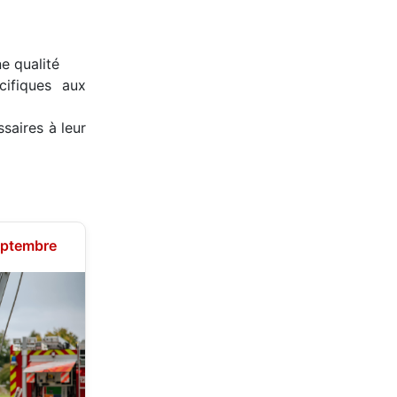
e qualité
ifiques aux
saires à leur
eptembre