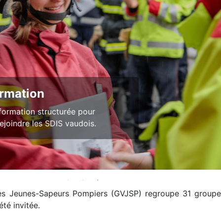
i concret
du matériel et un encadrement pour aider
té JSP à évoluer.
s Jeunes-Sapeurs Pompiers (GVJSP) regroupe 31 group
té invitée.