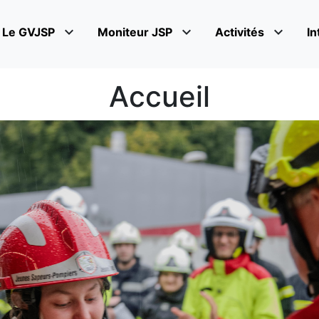
expand_more
expand_more
expand_more
Le GVJSP
Moniteur JSP
Activités
In
Accueil